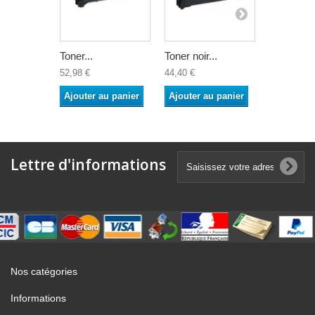
Toner...
Toner noir...
Toner cyan
52,98 €
44,40 €
52,98 €
Ajouter au panier
Ajouter au panier
Ajouter a
Lettre d'informations
Nos catégories
Informations