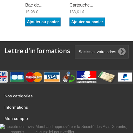
Bac de...
Cartouche...
Toner noir.
15,98 €
133,61 €
41,65 €
Ajouter au panier
Ajouter au panier
Ajouter a
Lettre d'informations
Nos catégories
Informations
Mon compte
Marchand approuvé par la Société des Avis Garantis,
cliquez ici pour vérifier
.