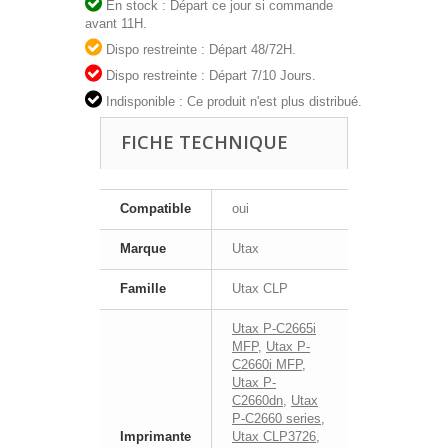
En stock : Départ ce jour si commande
avant 11H.
Dispo restreinte : Départ 48/72H.
Dispo restreinte : Départ 7/10 Jours.
Indisponible : Ce produit n'est plus distribué.
FICHE TECHNIQUE
Compatible
oui
Marque
Utax
Famille
Utax CLP
Utax P-C2665i
MFP
,
Utax P-
C2660i MFP
,
Utax P-
C2660dn
,
Utax
P-C2660 series
,
Imprimante
Utax CLP3726
,