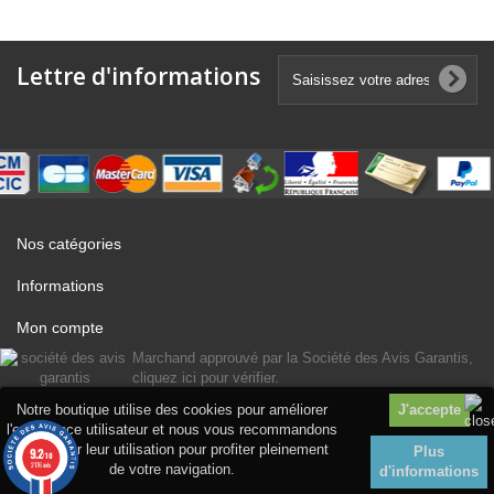
Lettre d'informations
Nos catégories
Informations
Mon compte
Marchand approuvé par la Société des Avis Garantis,
cliquez ici pour vérifier
.
Notre boutique utilise des cookies pour améliorer
l'expérience utilisateur et nous vous recommandons
d'accepter leur utilisation pour profiter pleinement
Plus
9.2
/10
2176 avis
de votre navigation.
d'informations