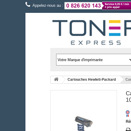
Appelez-nous au :
Cartouches Hewlett-Packard
Car
C
1
Ré