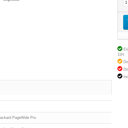
(2 avis)
En 
11H.
Dis
Dis
Ind
Packard PageWide Pro