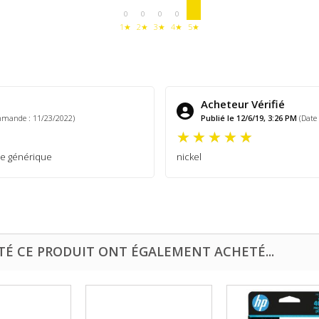
0
0
0
0
1★
2★
3★
4★
5★
Acheteur Vérifié
mmande : 11/23/2022)
Publié le 12/6/19, 3:26 PM
(Date
he générique
nickel
TÉ CE PRODUIT ONT ÉGALEMENT ACHETÉ...