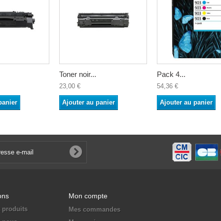
Toner noir...
Pack 4...
23,00 €
54,36 €
panier
Ajouter au panier
Ajouter au panier
ons
Mon compte
 produits
Mes commandes