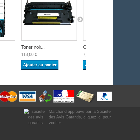
Toner noir...
Clé USB 3.0...
118,00 €
7,92 €
Ajouter au panier
Ajouter au panier
Marchand approuvé par la Société
des Avis Garantis,
cliquez ici pour
vérifier
.