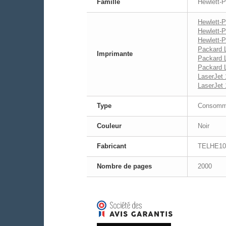
Famille
Hewlett-P
Hewlett-
Hewlett-
Hewlett-
Packard 
Imprimante
Packard 
Packard 
LaserJet
LaserJet
Type
Consomma
Couleur
Noir
Fabricant
TELHE10
Nombre de pages
2000