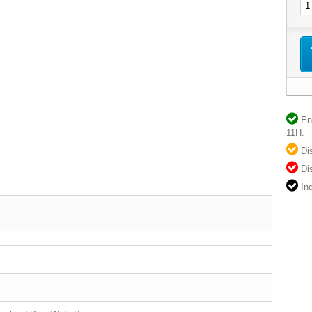
En 
11H.
Dis
Dis
Ind