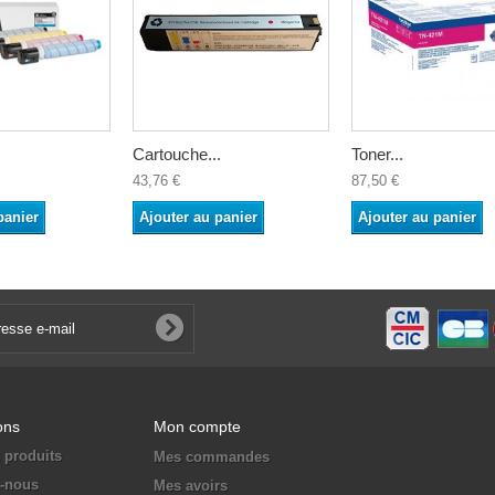
Cartouche...
Toner...
43,76 €
87,50 €
panier
Ajouter au panier
Ajouter au panier
ons
Mon compte
 produits
Mes commandes
z-nous
Mes avoirs