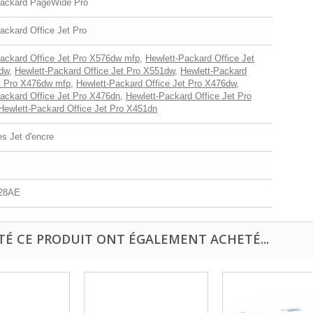
Packard PageWide Pro
ackard Office Jet Pro
Packard Office Jet Pro X576dw mfp
,
Hewlett-Packard Office Jet
dw
,
Hewlett-Packard Office Jet Pro X551dw
,
Hewlett-Packard
et Pro X476dw mfp
,
Hewlett-Packard Office Jet Pro X476dw
,
ackard Office Jet Pro X476dn
,
Hewlett-Packard Office Jet Pro
Hewlett-Packard Office Jet Pro X451dn
s Jet d'encre
28AE
TÉ CE PRODUIT ONT ÉGALEMENT ACHETÉ...