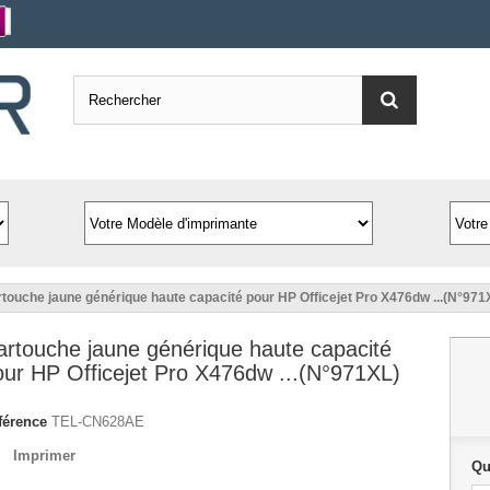
touche jaune générique haute capacité pour HP Officejet Pro X476dw ...(N°971
artouche jaune générique haute capacité
our HP Officejet Pro X476dw ...(N°971XL)
férence
TEL-CN628AE
Imprimer
Qu