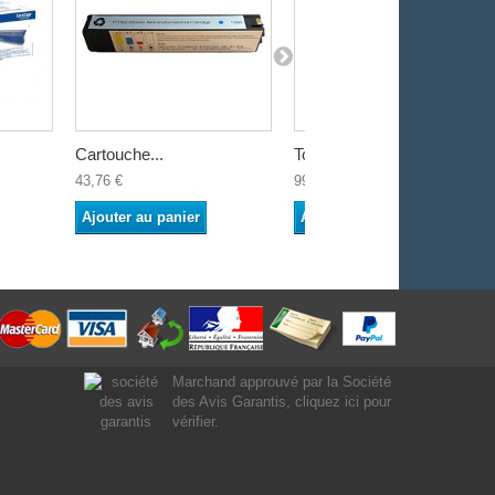
Cartouche...
Toner noir...
43,76 €
99,45 €
Ajouter au panier
Ajouter au panier
Marchand approuvé par la Société
des Avis Garantis,
cliquez ici pour
vérifier
.