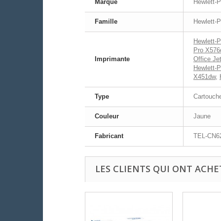
Marque
Hewlett-
Famille
Hewlett-P
Hewlett-
Pro X576
Imprimante
Office J
Hewlett-P
X451dw
,
Type
Cartouche
Couleur
Jaune
Fabricant
TEL-CN6
LES CLIENTS QUI ONT ACHE