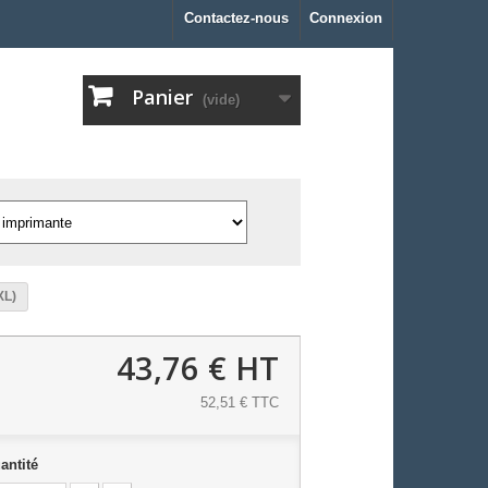
Contactez-nous
Connexion
Panier
(vide)
XL)
43,76 €
HT
52,51 € TTC
antité