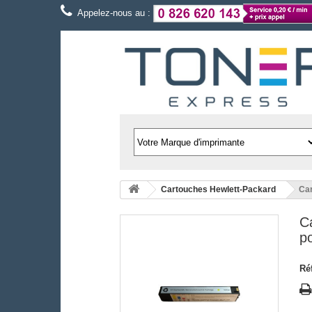
Appelez-nous au :
Cartouches Hewlett-Packard
Car
C
p
Ré