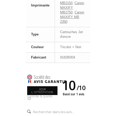
MB2150
,
Canon
Imprimante
MAXIFY
MB2750
,
Canon
MAXIFY MB
2350
Cartouches Jet
Type
d'encre
Couleur
Tricolor + Noir
Fabricant
9182B004
10
/
10
VOIR
L'ATTESTATION
Basé sur 1 avis
Contrôle & qualité