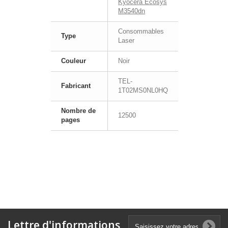
Kyocera Ecosys
M3540dn
Consommables
Type
Laser
Couleur
Noir
TEL-
Fabricant
1T02MS0NL0HQ
Nombre de
12500
pages
Lettre d'informations