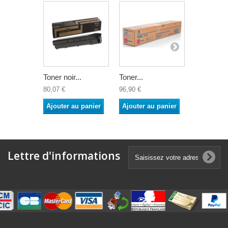
Toner noir...
Toner...
Toner Noir
80,07 €
96,90 €
103,40 €
Ajouter au panier
Ajouter au panier
Ajouter a
Lettre d'informations