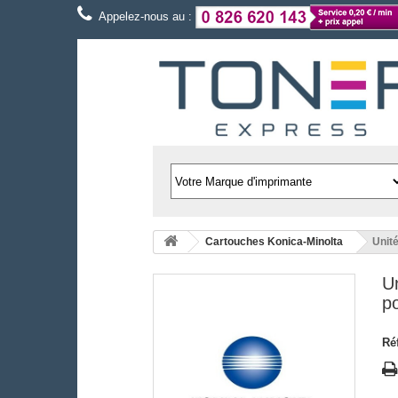
Appelez-nous au :
Cartouches Konica-Minolta
Unit
Un
p
Ré