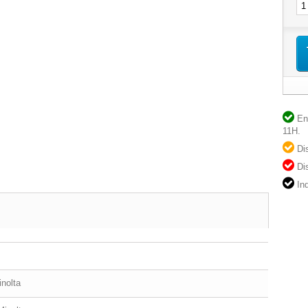
En 
11H.
Dis
Dis
Ind
nolta