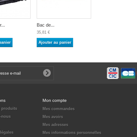
...
Bac de...
35,81 €
panier
Ajouter au panier
ons
Mon compte
 produits
Mes commandes
z-nous
Mes avoirs
Mes adresses
légales
Mes informations personnelles