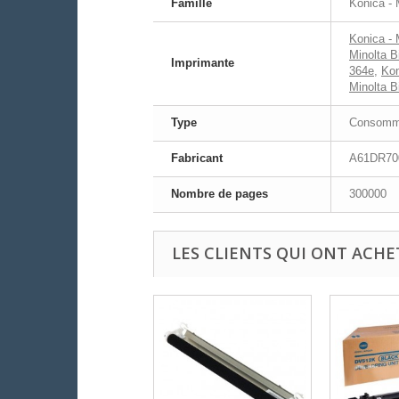
Famille
Konica - 
Konica - 
Minolta B
Imprimante
364e
,
Kon
Minolta B
Type
Consomma
Fabricant
A61DR70
Nombre de pages
300000
LES CLIENTS QUI ONT ACHE