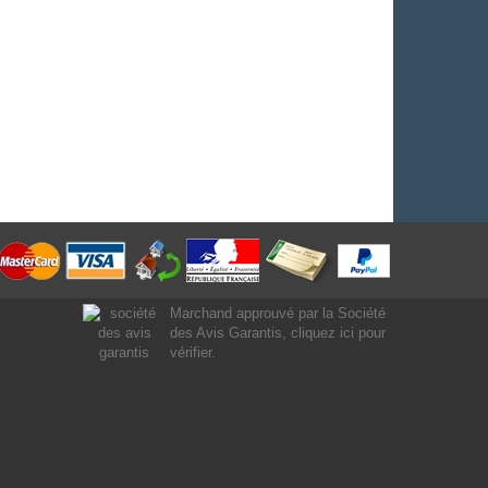
Marchand approuvé par la Société
des Avis Garantis,
cliquez ici pour
vérifier
.