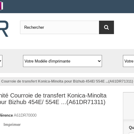
é Courroie de transfert Konica-Minolta pour Bizhub 454E/ 554E ...(A61DR71311)
ité Courroie de transfert Konica-Minolta
our Bizhub 454E/ 554E ...(A61DR71311)
férence
A61DR70000
Imprimer
Qu