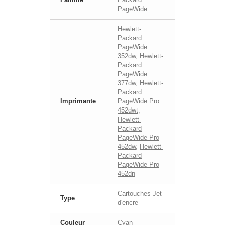
PageWide
Hewlett-
Packard
PageWide
352dw
,
Hewlett-
Packard
PageWide
377dw
,
Hewlett-
Packard
Imprimante
PageWide Pro
452dwt
,
Hewlett-
Packard
PageWide Pro
452dw
,
Hewlett-
Packard
PageWide Pro
452dn
Cartouches Jet
Type
d'encre
Couleur
Cyan