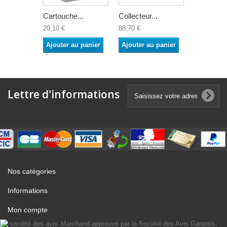
Cartouche...
Collecteur...
Cartouche
20,10 €
88,70 €
15,90 €
Ajouter au panier
Ajouter au panier
Ajouter a
Lettre d'informations
Nos catégories
Informations
Mon compte
Marchand approuvé par la Société des Avis Garantis,