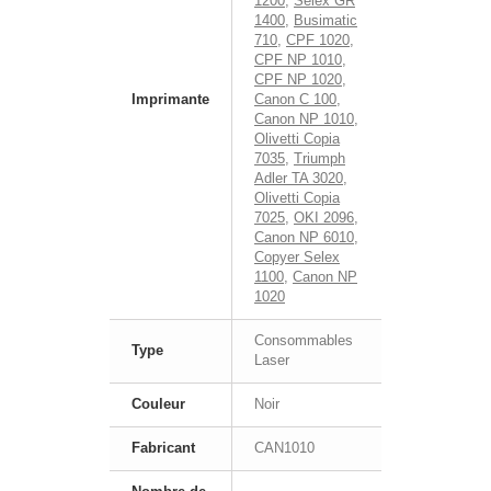
1200
,
Selex GR
1400
,
Busimatic
710
,
CPF 1020
,
CPF NP 1010
,
CPF NP 1020
,
Imprimante
Canon C 100
,
Canon NP 1010
,
Olivetti Copia
7035
,
Triumph
Adler TA 3020
,
Olivetti Copia
7025
,
OKI 2096
,
Canon NP 6010
,
Copyer Selex
1100
,
Canon NP
1020
Consommables
Type
Laser
Couleur
Noir
Fabricant
CAN1010