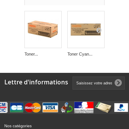
Toner...
Toner Cyan...
Toner Jau
Lettre d'informations
Nos catégories