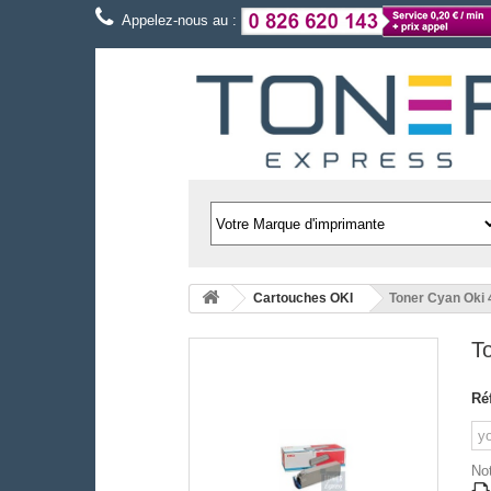
Appelez-nous au :
Cartouches OKI
Toner Cyan Oki
T
Ré
Not