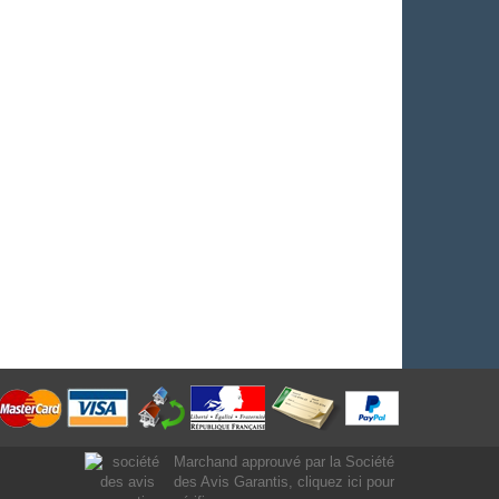
Marchand approuvé par la Société
des Avis Garantis,
cliquez ici pour