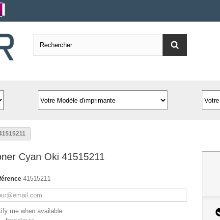
 41515211
oner Cyan Oki 41515211
férence
41515211
ify me when available