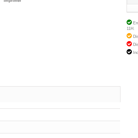
Imprimer
En 
11H.
Dis
Dis
Ind