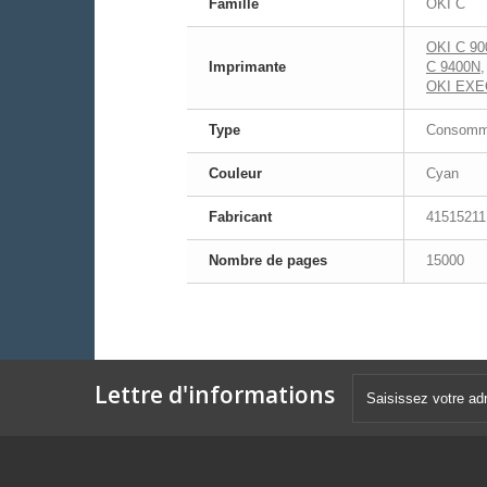
Famille
OKI C
OKI C 90
Imprimante
C 9400N
OKI EXE
Type
Consomma
Couleur
Cyan
Fabricant
41515211
Nombre de pages
15000
Lettre d'informations