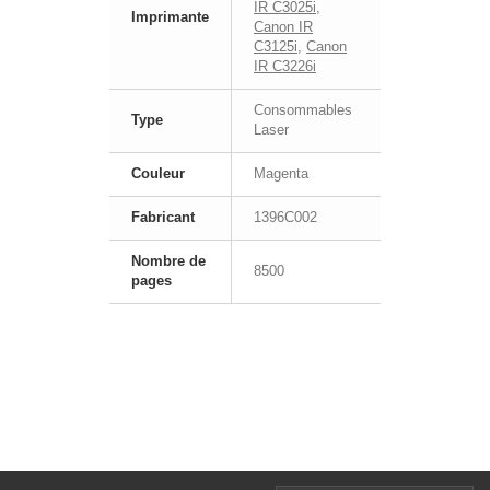
IR C3025i
,
Imprimante
Canon IR
C3125i
,
Canon
IR C3226i
Consommables
Type
Laser
Couleur
Magenta
Fabricant
1396C002
Nombre de
8500
pages