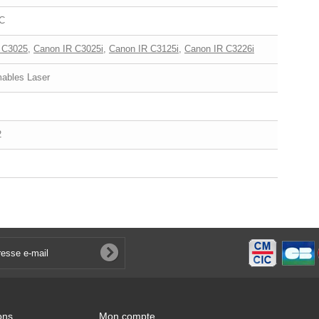
C
 C3025
,
Canon IR C3025i
,
Canon IR C3125i
,
Canon IR C3226i
bles Laser
2
ons
Mon compte