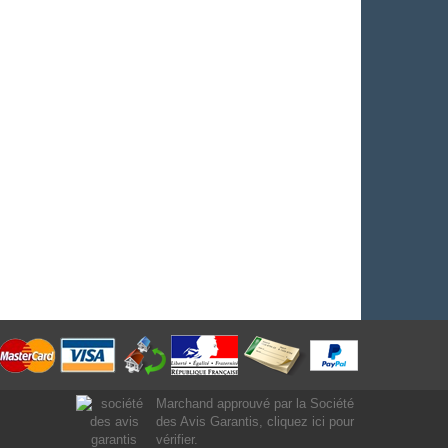
Marchand approuvé par la Société
des Avis Garantis,
cliquez ici pour
vérifier
.