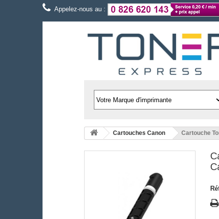
Appelez-nous au :
Cartouches Canon
Cartouche To
C
C
Ré