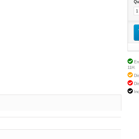
Qu
En 
11H.
Dis
Dis
Ind