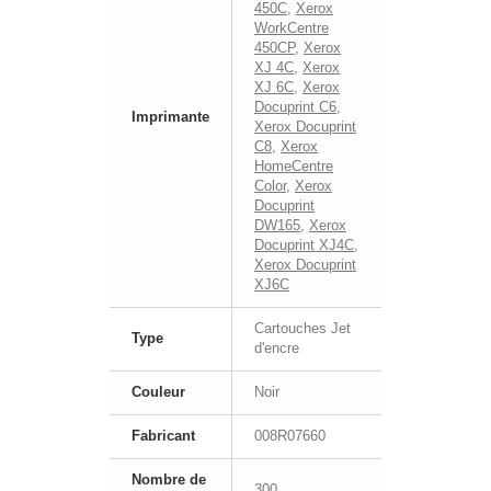
450C
,
Xerox
WorkCentre
450CP
,
Xerox
XJ 4C
,
Xerox
XJ 6C
,
Xerox
Docuprint C6
,
Imprimante
Xerox Docuprint
C8
,
Xerox
HomeCentre
Color
,
Xerox
Docuprint
DW165
,
Xerox
Docuprint XJ4C
,
Xerox Docuprint
XJ6C
Cartouches Jet
Type
d'encre
Couleur
Noir
Fabricant
008R07660
Nombre de
300