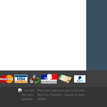
Marchand approuvé par la Société
des Avis Garantis,
cliquez ici pour
vérifier
.