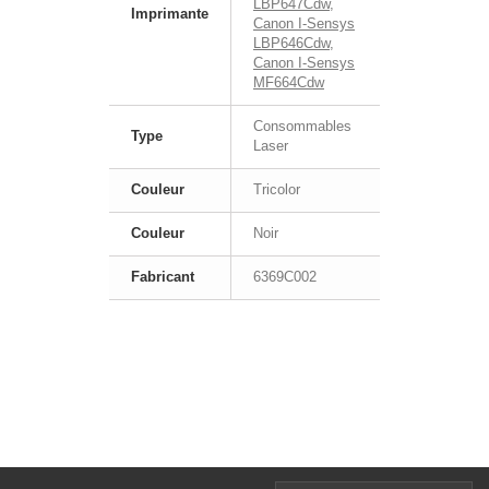
LBP647Cdw
,
Imprimante
Canon I-Sensys
LBP646Cdw
,
Canon I-Sensys
MF664Cdw
Consommables
Type
Laser
Couleur
Tricolor
Couleur
Noir
Fabricant
6369C002