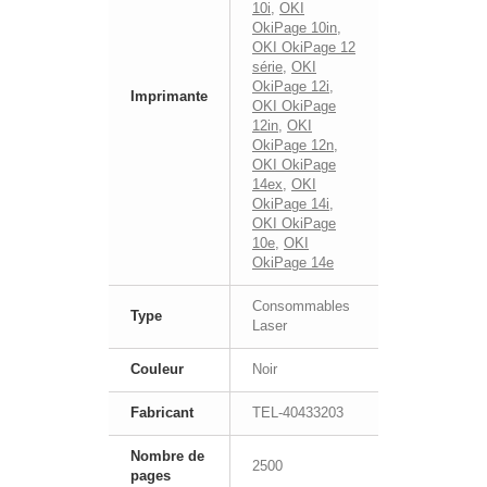
10i
,
OKI
OkiPage 10in
,
OKI OkiPage 12
série
,
OKI
OkiPage 12i
,
Imprimante
OKI OkiPage
12in
,
OKI
OkiPage 12n
,
OKI OkiPage
14ex
,
OKI
OkiPage 14i
,
OKI OkiPage
10e
,
OKI
OkiPage 14e
Consommables
Type
Laser
Couleur
Noir
Fabricant
TEL-40433203
Nombre de
2500
pages