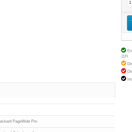
En 
11H.
Dis
Dis
Ind
Packard PageWide Pro