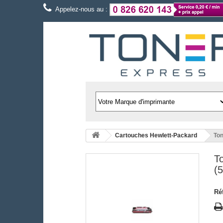
Appelez-nous au :
Cartouches Hewlett-Packard
Ton
T
(
Ré