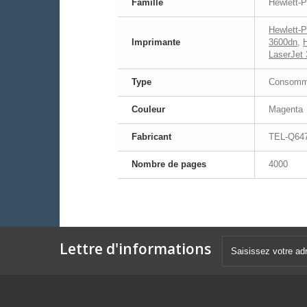
Famille
Hewlett-P
Hewlett-P
Imprimante
3600dn
,
LaserJet
Type
Consomma
Couleur
Magenta
Fabricant
TEL-Q64
Nombre de pages
4000
Lettre d'informations