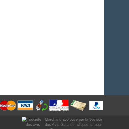
Marchand approuvé par la Société
des Avis Garantis,
cliquez ici pour