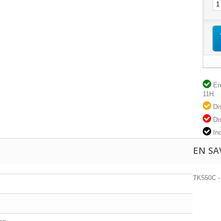
En 
11H.
Dis
Dis
Ind
EN SA
TK550C 