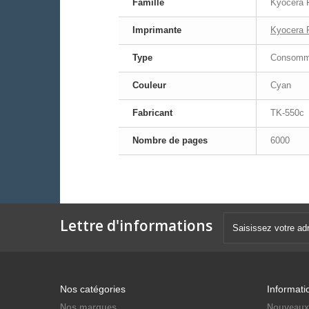
Famille
Kyocera 
Imprimante
Kyocera
Type
Consomma
Couleur
Cyan
Fabricant
TK-550c
Nombre de pages
6000
Lettre d'informations
Nos catégories
Informati
Nos marques
Nouveaux