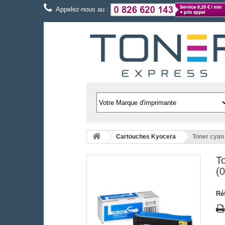
Appelez-nous au :
Cartouches Kyocera
Toner cya
T
(
Ré