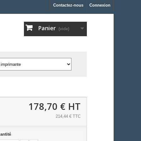
Contactez-nous
Connexion
Panier
(vide)
178,70 €
HT
214,44 € TTC
antité