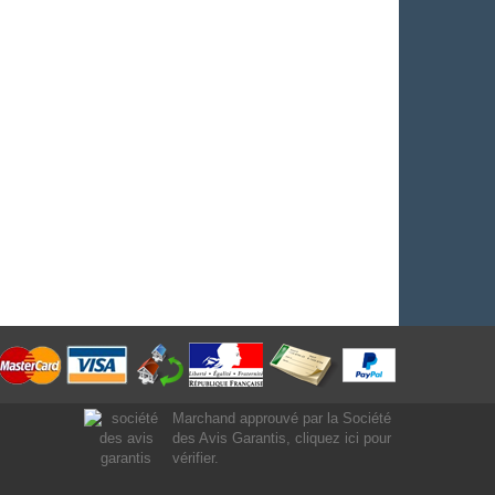
Marchand approuvé par la Société
des Avis Garantis,
cliquez ici pour
vérifier
.