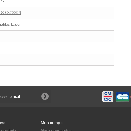
FS
 FS C5200DN
bles Laser
ons
Mon compte
 produits
Mes commandes