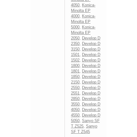
4050
,
Konica-
Minolta EP
4000
,
Konica-
Minolta EP
5000
,
Konica-
Minolta EP
2050
,
Develop D
2350
,
Develop D
3150
,
Develop D
1501
,
Develop D
1502
,
Develop D
1800
,
Develop D
1801
,
Develop D
1850
,
Develop D
2150
,
Develop D
2550
,
Develop D
2551
,
Develop D
2850
,
Develop D
3550
,
Develop D
4050
,
Develop D
4550
,
Develop D
5050
,
Sanyo SF
T Z525
,
Sanyo
SF T Z545