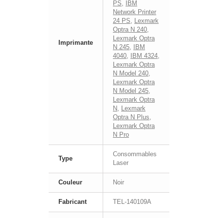
PS
,
IBM
Network Printer
24 PS
,
Lexmark
Optra N 240
,
Lexmark Optra
Imprimante
N 245
,
IBM
4040
,
IBM 4324
,
Lexmark Optra
N Model 240
,
Lexmark Optra
N Model 245
,
Lexmark Optra
N
,
Lexmark
Optra N Plus
,
Lexmark Optra
N Pro
Consommables
Type
Laser
Couleur
Noir
Fabricant
TEL-140109A