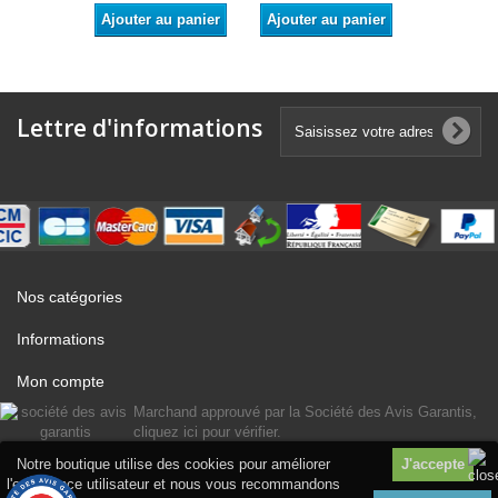
Ajouter au panier
Ajouter au panier
Ajouter a
Lettre d'informations
Nos catégories
Informations
Mon compte
Marchand approuvé par la Société des Avis Garantis,
cliquez ici pour vérifier
.
Notre boutique utilise des cookies pour améliorer
l'expérience utilisateur et nous vous recommandons