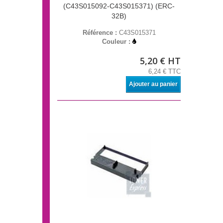
(C43S015092-C43S015371) (ERC-
32B)
Référence :
C43S015371
Couleur :
5,20 € HT
6,24 € TTC
Ajouter au panier