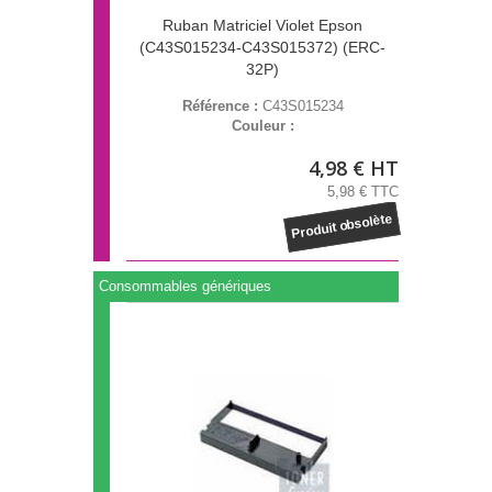
Ruban Matriciel Violet Epson
(C43S015234-C43S015372) (ERC-
32P)
Référence :
C43S015234
Couleur :
4,98 € HT
5,98 € TTC
Produit obsolète
Consommables génériques