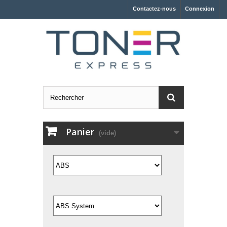
Contactez-nous
Connexion
Panier
(vide)