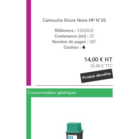
Cartouche Encre Noire HP N°26
Référence :
51626GE
Contenance (ml) :
20
Nombre de pages :
397
Couleur :
14,00 € HT
16,80 € TTC
Produit obsolète
Consommables génériques