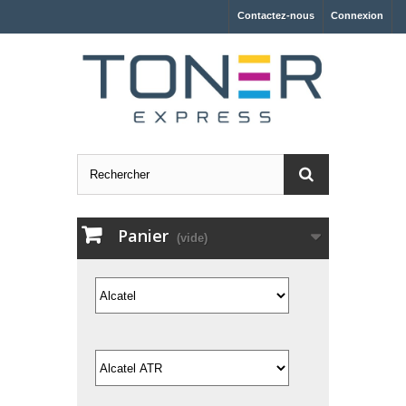
Contactez-nous
Connexion
Panier
(vide)