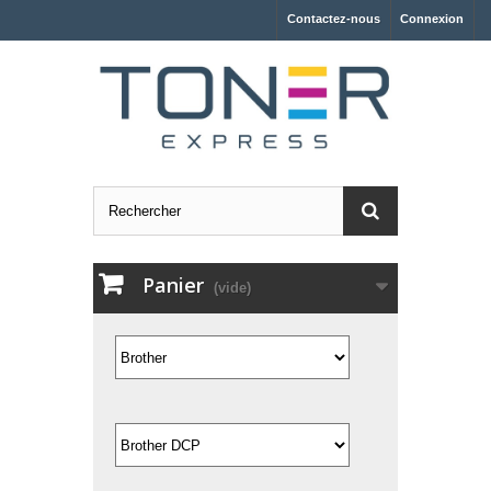
Contactez-nous
Connexion
Panier
(vide)