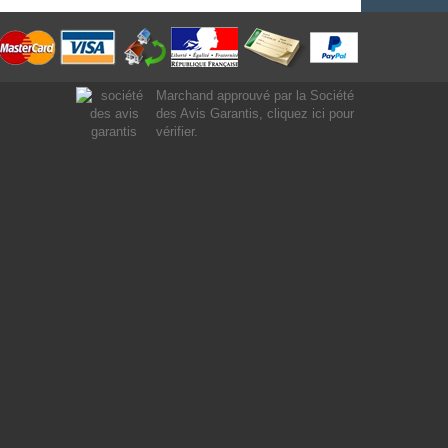
Marchand approuvé par la Société
des Avis Garantis,
cliquez ici pour
vérifier
.