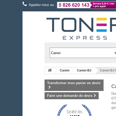
Appelez-nous au :
Canon
Canon BJ
Canon BJ 
Transformer mon panier en devis
C
Nou
Faire une demande de devis
670
doc
gén