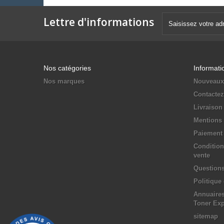
Lettre d'informations
Nos catégories
Informati
Nos marques
Nouveaux
Contacte
Livraison
Mentions 
Paiement 
Condition
vente
Questions
Politique
Annuaires
Toner Ex
sitemap