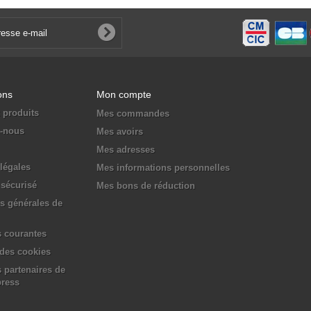
ons
Mon compte
 produits
Mes commandes
z-nous
Mes avoirs
Mes adresses
légales
Mes informations personnelles
sécurisé
Mes bons de réduction
s générales de
 courantes
 des cookies
 partenaires de
press