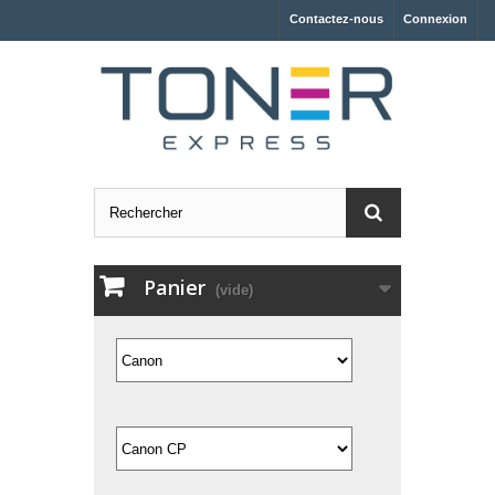
Contactez-nous
Connexion
Panier
(vide)