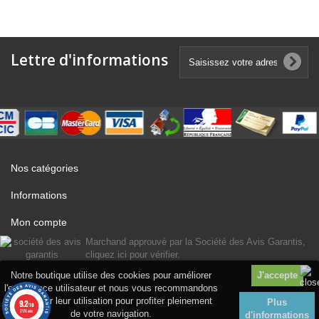
Lettre d'informations
Nos catégories
Informations
Mon compte
Marchand approuvé par la Société des Avis Garantis,
cliquez ici pour vérifier
.
Notre boutique utilise des cookies pour améliorer
l'expérience utilisateur et nous vous recommandons
d'accepter leur utilisation pour profiter pleinement
Plus
9.2
/10
2176 avis
de votre navigation.
d'informations