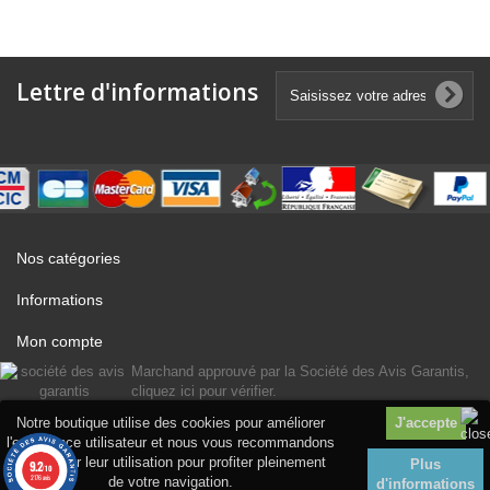
Lettre d'informations
Nos catégories
Informations
Mon compte
Marchand approuvé par la Société des Avis Garantis,
cliquez ici pour vérifier
.
Notre boutique utilise des cookies pour améliorer
l'expérience utilisateur et nous vous recommandons
d'accepter leur utilisation pour profiter pleinement
Plus
9.2
/10
2176 avis
de votre navigation.
d'informations