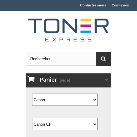
Contactez-nous
Connexion
Panier
(vide)