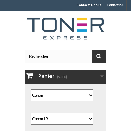
Contactez-nous
Connexion
Panier
(vide)