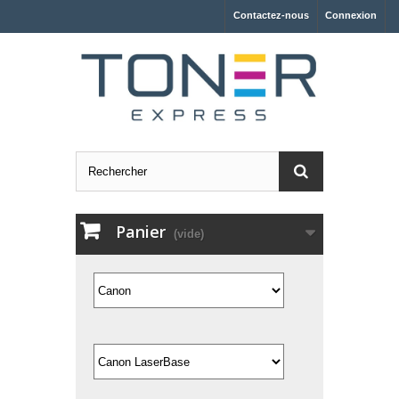
Contactez-nous
Connexion
Panier
(vide)