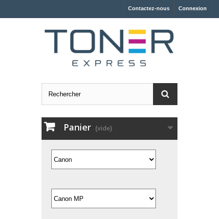
Contactez-nous
Connexion
Panier
(vide)