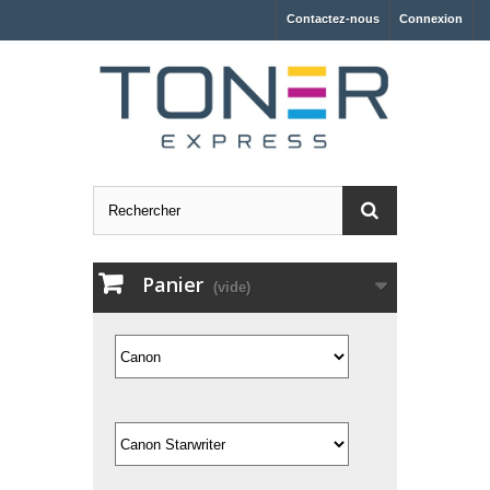
Contactez-nous
Connexion
Panier
(vide)