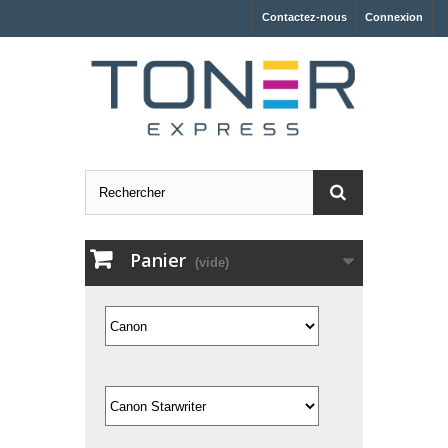
Contactez-nous
Connexion
Panier
(vide)