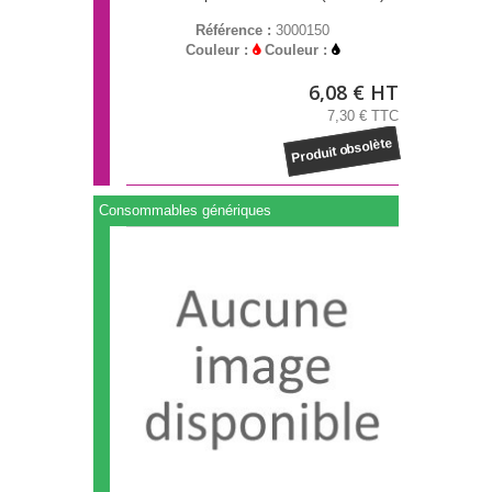
Référence :
3000150
Couleur :
Couleur :
6,08 € HT
7,30 € TTC
Produit obsolète
Consommables génériques