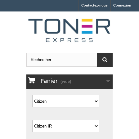
Contactez-nous
Connexion
Panier
(vide)