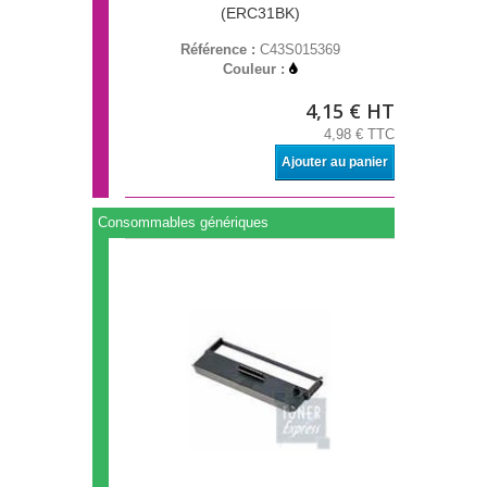
(ERC31BK)
Référence :
C43S015369
Couleur :
4,15 € HT
4,98 € TTC
Ajouter au panier
Consommables génériques