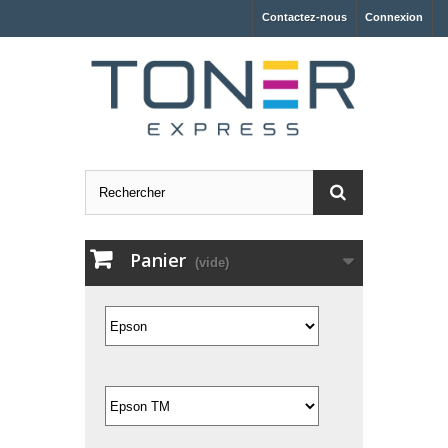
Contactez-nous
Connexion
Panier
(vide)