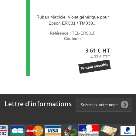
Ruban Matriciel Violet générique pour
Epson ERC31 / TM930...
Référence :
TEL-ERC31P
Couleur :
3,61 € HT
4,33 € TTC
Produit obsolète
Lettre d'informations