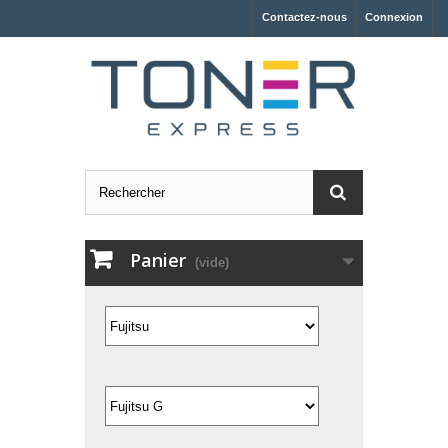
Contactez-nous
Connexion
Panier
(vide)