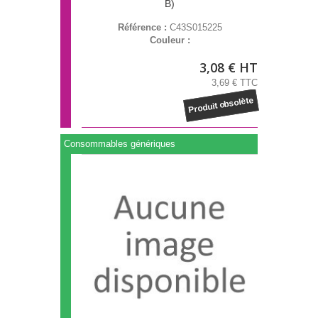
B)
Référence :
C43S015225
Couleur :
3,08 € HT
3,69 € TTC
Produit obsolète
Consommables génériques