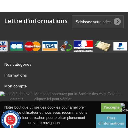
Lettre d'informations
Nos catégories
Informations
Mon compte
Marchand approuvé par la Société des Avis Garantis,
cliquez ici pour vérifier
.
Notre boutique utilise des cookies pour améliorer
l'expérience utilisateur et nous vous recommandons
d'accepter leur utilisation pour profiter pleinement
Plus
9.2
/10
2176 avis
de votre navigation.
d'informations