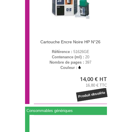
Cartouche Encre Noire HP N°26
Référence :
51626GE
Contenance (ml) :
20
Nombre de pages :
397
Couleur :
14,00 € HT
16,80 € TTC
Produit obsolète
Consommables génériques