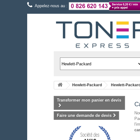
Appelez-nous au :
Hewlett-Packard
Hewlett-Packar
Transformer mon panier en devis
C
Nou
Faire une demande de devis
Pac
l'i
ca