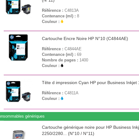
(N°11)
Référence :
C4813A
Contenance (ml) :
8
Couleur :
Cartouche Encre Noire HP N°10 (C4844AE)
Référence :
C4844AE
Contenance (ml) :
69
Nombre de pages :
1400
Couleur :
Tête d impression Cyan HP pour Business Inkjet 
Référence :
C4811A
Couleur :
onsommables génériques
Cartouche générique noire pour HP Business Inkj
2250/2280... (N°10 / N°11)