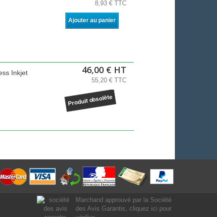
8,93 € TTC
Ajouter au panier
46,00 € HT
ss Inkjet
55,20 € TTC
Produit obsolète
Marchand approuvé par la Société
des Avis Garantis,
cliquez ici pour