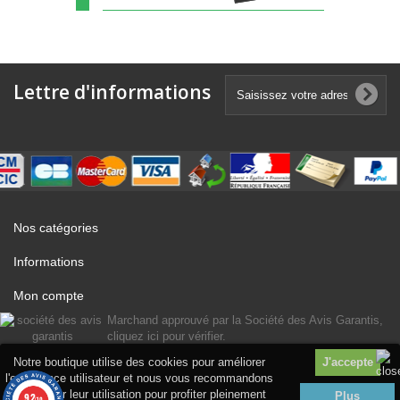
Lettre d'informations
Nos catégories
Informations
Mon compte
Marchand approuvé par la Société des Avis Garantis,
cliquez ici pour vérifier
.
Notre boutique utilise des cookies pour améliorer
l'expérience utilisateur et nous vous recommandons
d'accepter leur utilisation pour profiter pleinement
Plus
9.2
/10