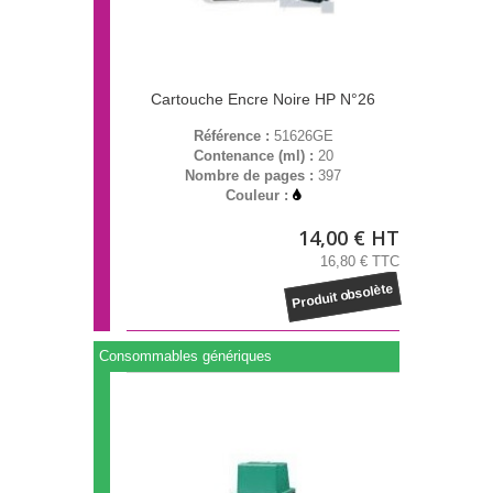
Cartouche Encre Noire HP N°26
Référence :
51626GE
Contenance (ml) :
20
Nombre de pages :
397
Couleur :
14,00 € HT
16,80 € TTC
Produit obsolète
Consommables génériques