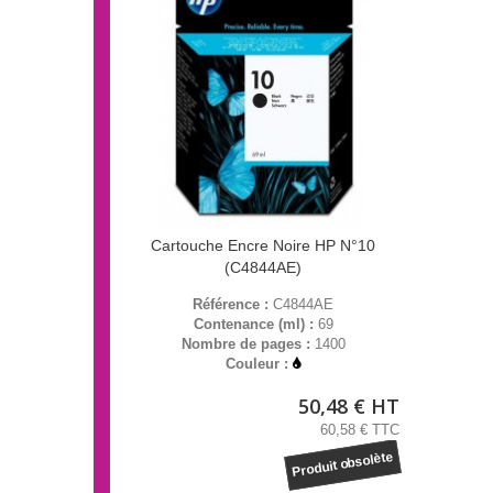
Cartouche Encre Noire HP N°10
(C4844AE)
Référence :
C4844AE
Contenance (ml) :
69
Nombre de pages :
1400
Couleur :
50,48 € HT
60,58 € TTC
Produit obsolète