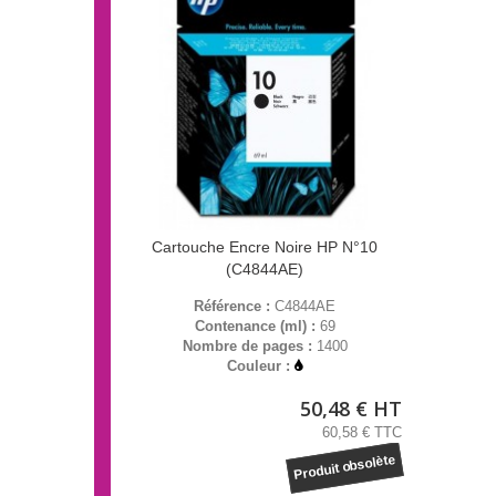
Cartouche Encre Noire HP N°10
(C4844AE)
Référence :
C4844AE
Contenance (ml) :
69
Nombre de pages :
1400
Couleur :
50,48 € HT
60,58 € TTC
Produit obsolète