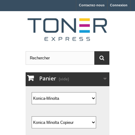
Contactez-nous
Connexion
Panier
(vide)