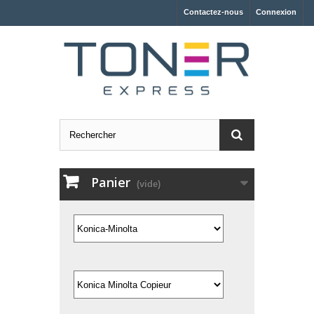
Contactez-nous
Connexion
Panier
(vide)