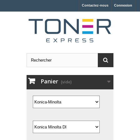
Contactez-nous
Connexion
Panier
(vide)