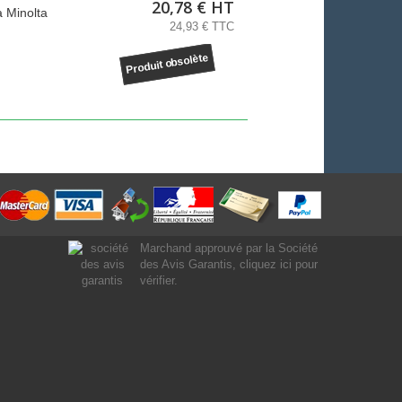
20,78 € HT
a Minolta
24,93 € TTC
Produit obsolète
Marchand approuvé par la Société
des Avis Garantis,
cliquez ici pour
vérifier
.