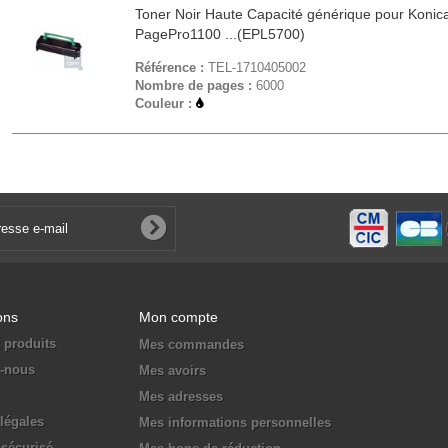
Toner Noir Haute Capacité générique pour Konic
PagePro1100 ...(EPL5700)
Référence :
TEL-1710405002
Nombre de pages :
6000
Couleur :
ons
Mon compte
 produits
Mes commandes
z-nous
Mes avoirs
Mes adresses
légales
Mes informations personnelles
sécurisé