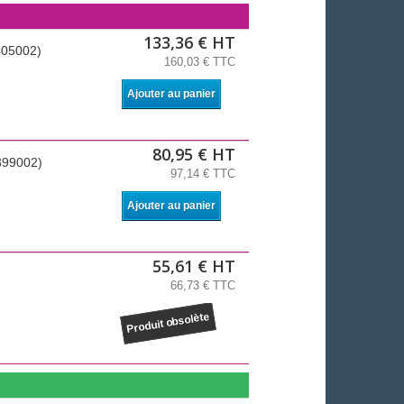
133,36 € HT
405002)
160,03 € TTC
Ajouter au panier
80,95 € HT
399002)
97,14 € TTC
Ajouter au panier
55,61 € HT
66,73 € TTC
Produit obsolète