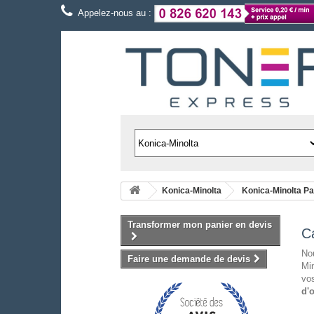
Appelez-nous au :
Konica-Minolta
Konica-Minolta P
Transformer mon panier en devis
C
Nou
Faire une demande de devis
Min
vos
d'