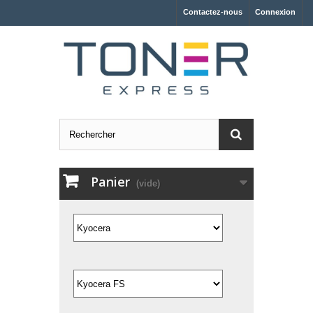
Contactez-nous
Connexion
Panier
(vide)